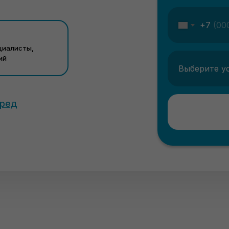
+7
циалисты,
ий
еред