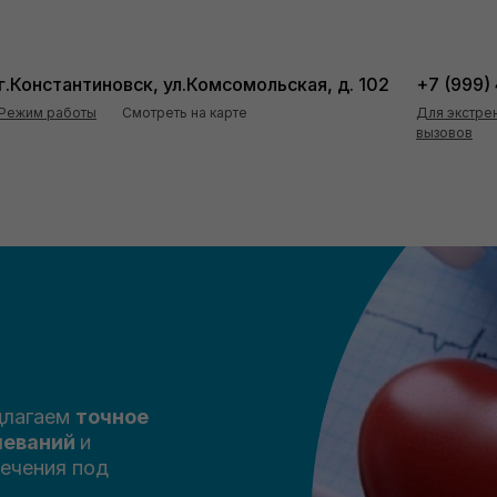
г.Константиновск, ул.Комсомольская, д. 102
+7 (999)
Режим работы
Смотреть на карте
Для экстре
вызовов
длагаем
точное
леваний
и
ечения под