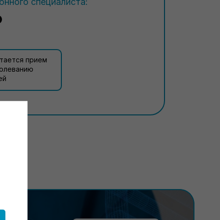
нного специалиста:
₽
тается прием
болеванию
ей