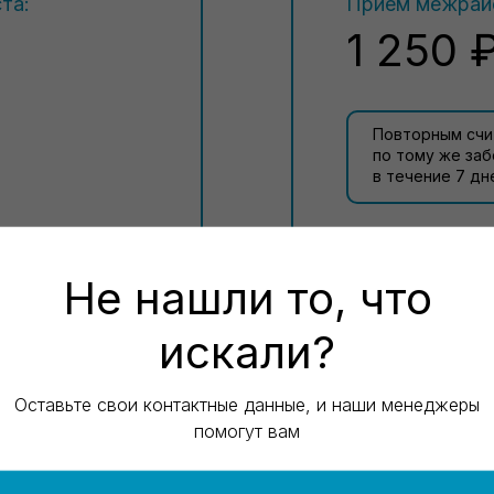
та:
Прием межрайо
1 250 
Повторным счи
по тому же за
в течение 7 дн
Не нашли то, что
искали?
Оставьте свои контактные данные, и наши менеджеры
помогут вам