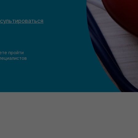
сультироваться
ете пройти
пециалистов